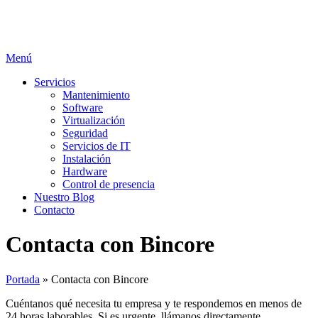
Saltar
al
contenido
Menú
Servicios
Mantenimiento
Software
Virtualización
Seguridad
Servicios de IT
Instalación
Hardware
Control de presencia
Nuestro Blog
Contacto
Contacta con Bincore
Portada
»
Contacta con Bincore
Cuéntanos qué necesita tu empresa y te respondemos en menos de
24 horas laborables. Si es urgente, llámanos directamente.